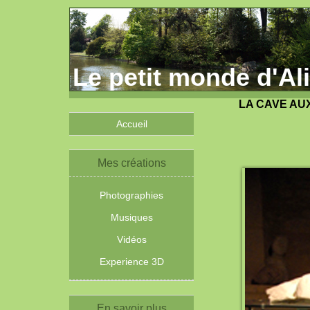
Le petit monde d'Al
LA CAVE AU
Accueil
Mes créations
Photographies
Musiques
Vidéos
Experience 3D
En savoir plus