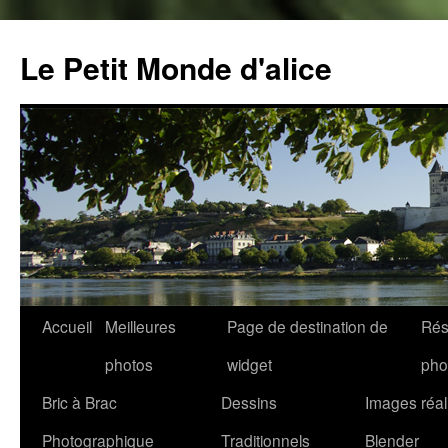
Aller
au
Le Petit Monde d'alice
contenu
Accueil
Meilleures
Page de destination de
Rés
photos
widget
pho
Bric à Brac
Dessins
Images réal
Photographique
Traditionnels
Blender