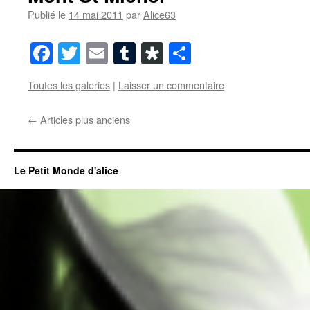
Publié le
14 mai 2011
par
Alice63
Facebook
Twitter
Email
Tumblr
Diaspora
Partager
Toutes les galeries
|
Laisser un commentaire
←
Articles plus anciens
Le Petit Monde d'alice