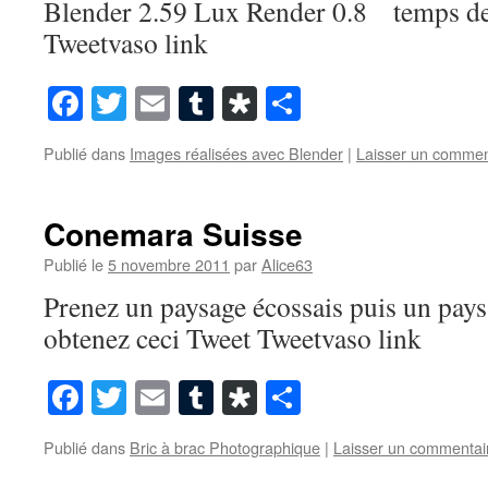
Blender 2.59 Lux Render 0.8 temps de
Tweetvaso link
Facebook
Twitter
Email
Tumblr
Diaspora
Partager
Publié dans
Images réalisées avec Blender
|
Laisser un commen
Conemara Suisse
Publié le
5 novembre 2011
par
Alice63
Prenez un paysage écossais puis un pays
obtenez ceci Tweet Tweetvaso link
Facebook
Twitter
Email
Tumblr
Diaspora
Partager
Publié dans
Bric à brac Photographique
|
Laisser un commentai