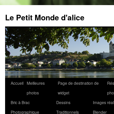
Aller
au
Le Petit Monde d'alice
contenu
Accueil
Meilleures
Page de destination de
Rés
photos
widget
pho
Bric à Brac
Dessins
Images réal
Photographique
Traditionnels
Blender