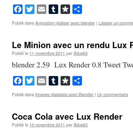
Facebook
Twitter
Email
Tumblr
Diaspora
Partager
Publié dans
Animation réaliser avec blender
|
Laisser un comme
Le Minion avec un rendu Lux 
Publié le
11 novembre 2011
par
Alice63
blender 2.59 Lux Render 0.8 Tweet Twe
Facebook
Twitter
Email
Tumblr
Diaspora
Partager
Publié dans
Images réalisées avec Blender
|
Un commentaire
Coca Cola avec Lux Render
Publié le
10 novembre 2011
par
Alice63