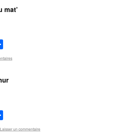
u mat’
lr
aspora
Partager
ntaires
mur
lr
aspora
Partager
Laisser un commentaire