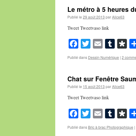
Le métro à 5 heures d
Publié le
29 août 2013
par
Alice63
Tweet Tweetvaso link
Facebook
Twitter
Email
Tumb
Di
Publié dans
Dessin Numérique
|
2 comme
Chat sur Fenêtre Sau
Publié le
15 août 2013
par
Alice63
Tweet Tweetvaso link
Facebook
Twitter
Email
Tumb
Di
Publié dans
Bric à brac Photographique
|