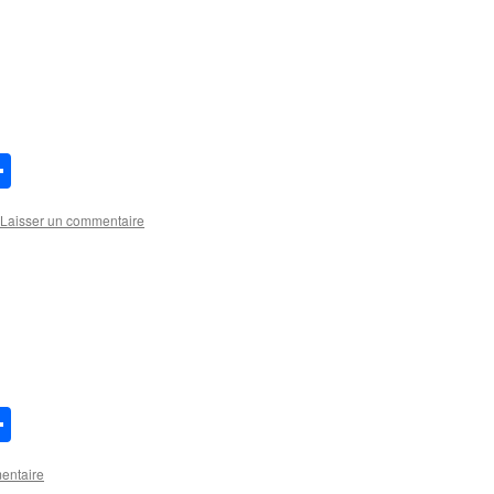
lr
aspora
Partager
Laisser un commentaire
lr
aspora
Partager
entaire