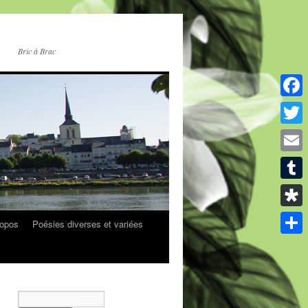
Bric à Brac
Facebo
Twitter
Email
Tumblr
Diaspor
ropos
Poésies diverses et variées
Partager