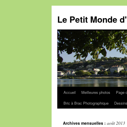
Aller
au
Le Petit Monde d'
contenu
Accueil
Meilleures photos
Page d
Bric à Brac Photographique
Dessins
août 2013
Archives mensuelles :