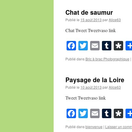
Chat de saumur
Publié le
15 août 2013
par
Alice63
Chat Tweet Tweetvaso link
Facebook
Twitter
Email
Tumb
Di
Publié dans
Bric à brac Photographique
|
Paysage de la Loire
Publié le
10 août 2013
par
Alice63
Tweet Tweetvaso link
Facebook
Twitter
Email
Tumb
Di
Publié dans
bienvenue
|
Laisser un comm