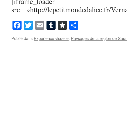
[iframe_loader
src= »http://lepetitmondedalice.fr/Vern
Facebook
Twitter
Email
Tumblr
Diaspora
Partager
Publié dans
Expèrience visuelle
,
Paysages de la region de Sau