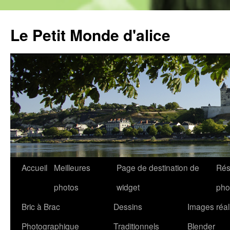
Aller
au
Le Petit Monde d'alice
contenu
Accueil
Meilleures
Page de destination de
Rés
photos
widget
pho
Bric à Brac
Dessins
Images réal
Photographique
Traditionnels
Blender