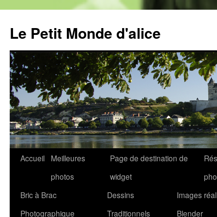
Aller
au
Le Petit Monde d'alice
contenu
Accueil
Meilleures
Page de destination de
Rés
photos
widget
pho
Bric à Brac
Dessins
Images réal
Photographique
Traditionnels
Blender